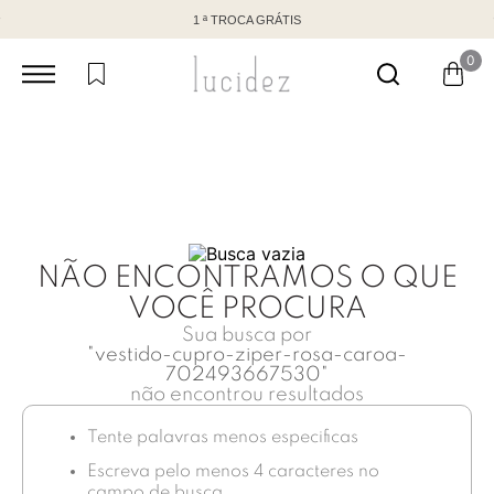
1 ª TROCA GRÁTIS
0
NÃO ENCONTRAMOS O QUE
VOCÊ PROCURA
Sua busca por
"
vestido-cupro-ziper-rosa-caroa-
702493667530
"
não encontrou resultados
Tente palavras menos especificas
Escreva pelo menos 4 caracteres no
campo de busca