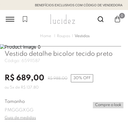
BENEFÍCIOS EXCLUSIVOS COM CÓDIGO DE VENDEDORA
0
Roupas
Vestidos
Vestido detalhe bicolor tecido preto
Código:
65911587
R$
689
,
00
30%
OFF
R$
988
,
00
ou
5
x de
R$
137
,
80
Tamanho
Compre o look
P
M
G
GG
XGG
Guia de medidas