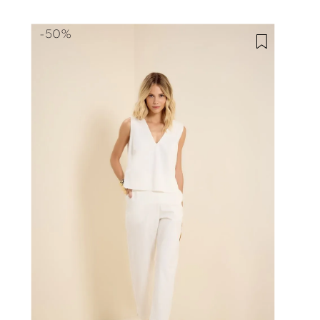
-
50%