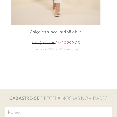
Calça reta jacquard off white
Por
R$
299
,
00
De
R$
598
,
00
ou
2
x de
R$
149
,
50
sem juros
CADASTRE-SE
E RECEBA NOSSAS NOVIDADES