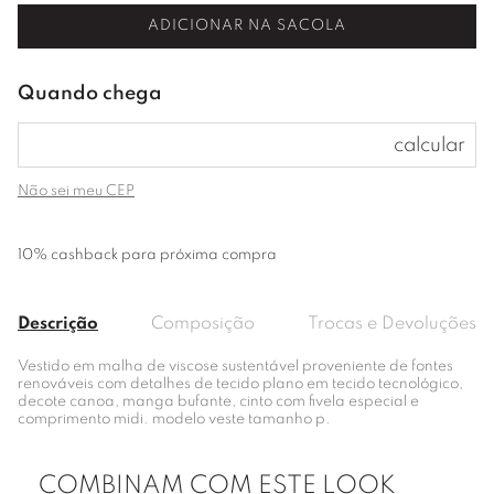
ADICIONAR NA SACOLA
Não sei meu CEP
10% cashback para próxima compra
Descrição
Composição
Trocas e Devoluções
Vestido em malha de viscose sustentável proveniente de fontes
renováveis com detalhes de tecido plano em tecido tecnológico,
decote canoa, manga bufante, cinto com fivela especial e
comprimento midi. modelo veste tamanho p.
COMBINAM COM ESTE LOOK