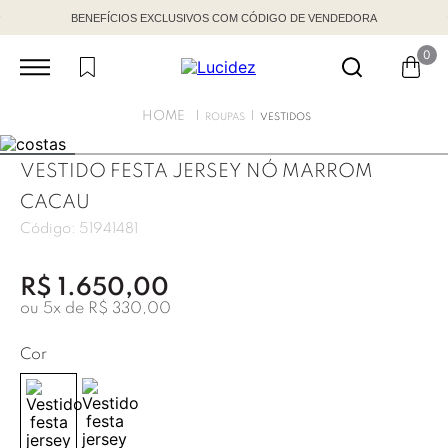
BENEFÍCIOS EXCLUSIVOS COM CÓDIGO DE VENDEDORA
0
ROUPAS
VESTIDOS
VESTIDO FESTA JERSEY NÓ MARROM
CACAU
Código:
51941481
R$
1
.
650
,
00
ou
5
x de
R$
330
,
00
Cor