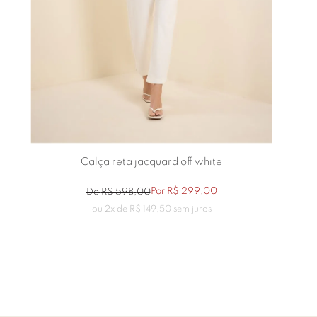
Calça reta jacquard off white
Por
R$
299
,
00
De
R$
598
,
00
ou
2
x de
R$
149
,
50
sem juros