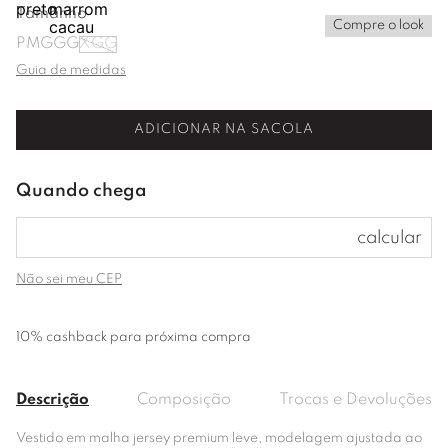
Tamanho
Compre o look
P
M
G
GG
XGG
Guia de medidas
ADICIONAR NA SACOLA
Não sei meu CEP
10% cashback para próxima compra
Descrição
Composição
Trocas e Devoluções
Vestido em malha jersey premium leve, modelagem ajustada ao