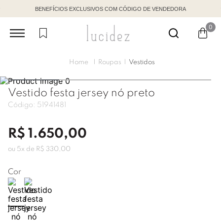
BENEFÍCIOS EXCLUSIVOS COM CÓDIGO DE VENDEDORA
0
Roupas
Vestidos
Vestido festa jersey nó preto
Código:
51941481
R$
1
.
650
,
00
ou
5
x de
R$
330
,
00
Cor