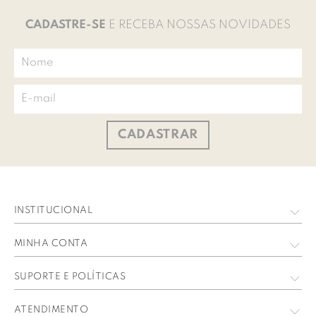
CADASTRE-SE
E RECEBA NOSSAS NOVIDADES
CADASTRAR
INSTITUCIONAL
Quem Somos
MINHA CONTA
Nossas Lojas
Meus Dados
SUPORTE E POLÍTICAS
Trabalhe Conosco
Meus Pedidos
Política de privacidade
ATENDIMENTO