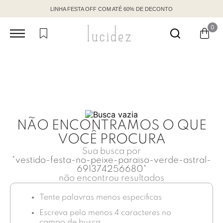
LINHA FESTA OFF COM ATÉ 60% DE DECONTO
0
NÃO ENCONTRAMOS O QUE
VOCÊ PROCURA
Sua busca por
"
vestido-festa-no-peixe-paraiso-verde-astral-
691374256680
"
não encontrou resultados
Tente palavras menos especificas
Escreva pelo menos 4 caracteres no
campo de busca