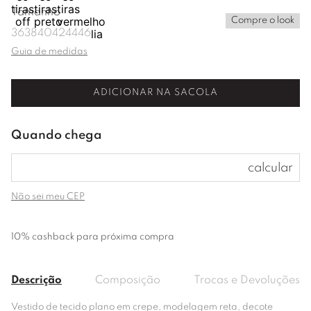
Tamanho
Compre o look
36
38
40
42
44
46
Guia de medidas
ADICIONAR NA SACOLA
Não sei meu CEP
10% cashback para próxima compra
Descrição
Composição
Trocas e Devoluções
Vestido de tecido plano em crepe, modelagem reta, decote