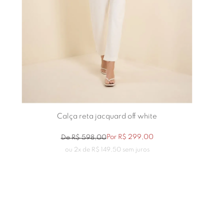
Calça reta jacquard off white
Por
R$
299
,
00
De
R$
598
,
00
ou
2
x de
R$
149
,
50
sem juros