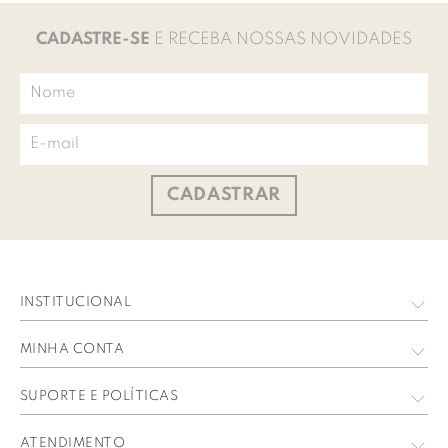
CADASTRE-SE
E RECEBA NOSSAS NOVIDADES
CADASTRAR
INSTITUCIONAL
Quem Somos
MINHA CONTA
Nossas Lojas
Meus Dados
SUPORTE E POLÍTICAS
Trabalhe Conosco
Meus Pedidos
Política de privacidade
ATENDIMENTO