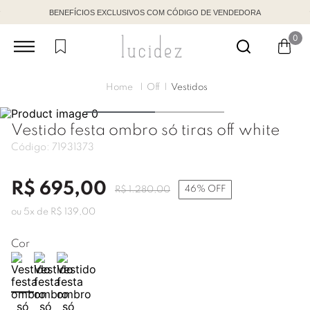
BENEFÍCIOS EXCLUSIVOS COM CÓDIGO DE VENDEDORA
0
Off
Vestidos
Vestido festa ombro só tiras off white
Código:
71931373
R$
695
,
00
46%
OFF
R$
1
.
280
,
00
ou
5
x de
R$
139
,
00
Cor