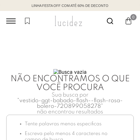
LINHA FESTA OFF COM ATÉ 60% DE DECONTO
0
NÃO ENCONTRAMOS O QUE
VOCÊ PROCURA
Sua busca por
"
vestido-ggt-babado-flash--flash-rosa-
bolero-720899058278
"
não encontrou resultados
Tente palavras menos especificas
Escreva pelo menos 4 caracteres no
campo de busca