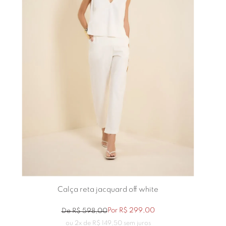
Calça reta jacquard off white
Por
R$
299
,
00
De
R$
598
,
00
ou
2
x de
R$
149
,
50
sem juros