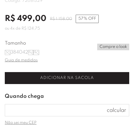
Código:
72681329
R$
499
,
00
57%
OFF
R$
1
.
158
,
00
ou
4
x de
R$
124
,
75
Tamanho
Compre o look
36
38
40
42
44
46
Guia de medidas
ADICIONAR NA SACOLA
Não sei meu CEP