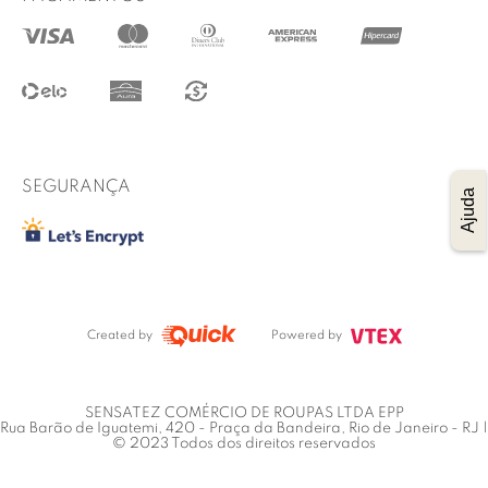
@lucidez
Termos de uso
Regulamento das promoções
Trocas e Devoluções
Procon RJ
SEGURANÇA
Ajuda
Created by
Powered by
SENSATEZ COMÉRCIO DE ROUPAS LTDA EPP
Rua Barão de Iguatemi, 420 - Praça da Bandeira, Rio de Janeiro - RJ |
© 2023 Todos dos direitos reservados