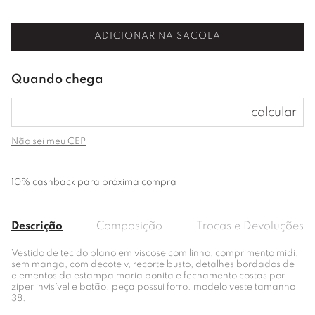
ADICIONAR NA SACOLA
Não sei meu CEP
10% cashback para próxima compra
Descrição
Composição
Trocas e Devoluções
Vestido de tecido plano em viscose com linho, comprimento midi,
sem manga, com decote v, recorte busto, detalhes bordados de
elementos da estampa maria bonita e fechamento costas por
zíper invisível e botão. peça possui forro. modelo veste tamanho
38.