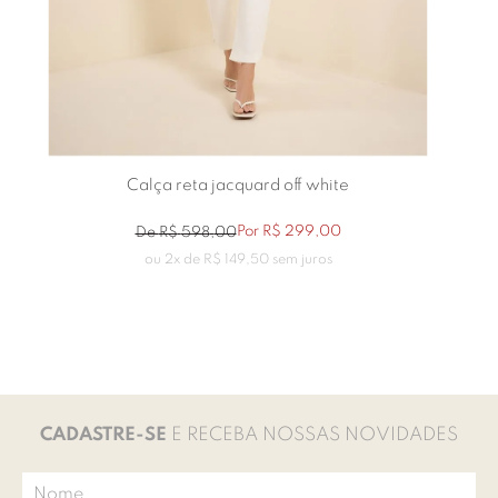
Calça reta jacquard off white
Por
R$
299
,
00
De
R$
598
,
00
ou
2
x de
R$
149
,
50
sem juros
CADASTRE-SE
E RECEBA NOSSAS NOVIDADES