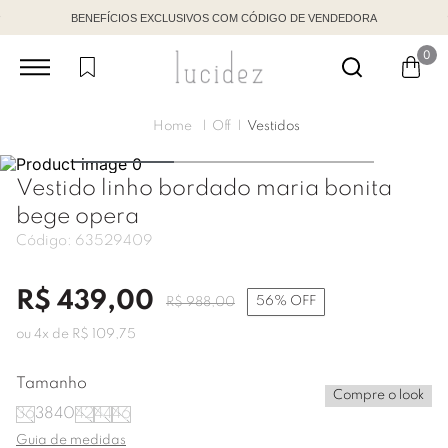
BENEFÍCIOS EXCLUSIVOS COM CÓDIGO DE VENDEDORA
0
Off
Vestidos
Vestido linho bordado maria bonita
bege opera
Código:
63529409
R$
439
,
00
56%
OFF
R$
988
,
00
ou
4
x de
R$
109
,
75
Tamanho
Compre o look
36
38
40
42
44
46
Guia de medidas