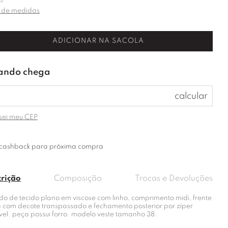
 de medidas
ADICIONAR NA SACOLA
sei meu CEP
cashback para próxima compra
crição
Composição
Trocas e Devoluções
do de tecido plano em viscose com linho, comprimento midi, frente
a com decote transpassado e fechamento posterior por zíper
ível. peça possui forro. modelo veste tamanho 38.