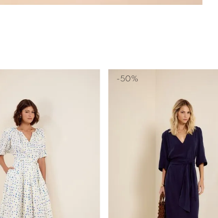
-
50%