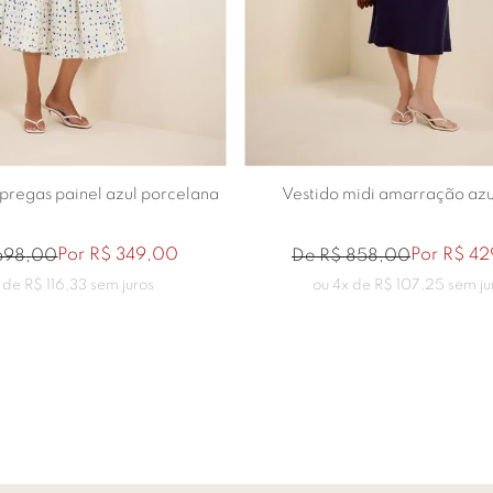
38
36
38
42
44
 pregas painel azul porcelana
Vestido midi amarração azu
Por
R$
349
,
00
Por
R$
42
698
,
00
De
R$
858
,
00
 de
R$
116
,
33
sem juros
ou
4
x de
R$
107
,
25
sem ju