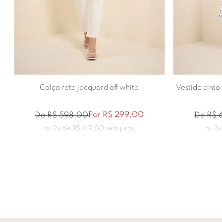
36
38
42
44
46
Calça reta jacquard off white
Vestido cinto
Por
R$
299
,
00
De
R$
598
,
00
De
R$
ou
2
x de
R$
149
,
50
sem juros
ou
3
x