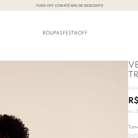
TODO OFF COM ATÉ 60% DE DESCONTO
ROUPAS
FESTA
OFF
V
T
Cód
R
ou
Tam
36
3