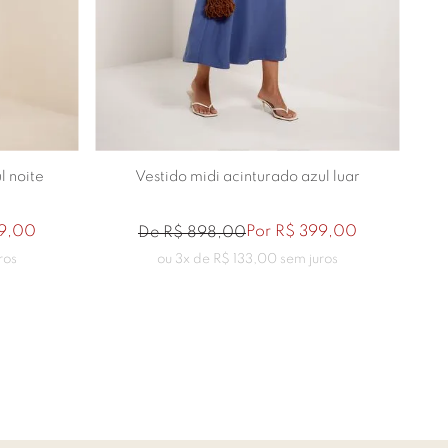
46
40
42
l noite
Vestido midi acinturado azul luar
9
,
00
Por
R$
399
,
00
De
R$
898
,
00
ros
ou
3
x de
R$
133
,
00
sem juros