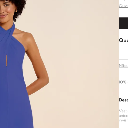
Guia
Não 
10% 
Des
Vesti
únic
invis