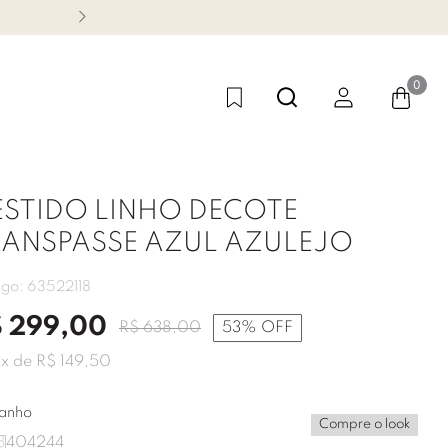
CONHEÇA NOSSA LINHA FES
0
ESTIDO LINHO DECOTE
RANSPASSE AZUL AZULEJO
igo:
63522118
$
299
,
00
R$
638
,
00
53%
OFF
2
x de
R$
149
,
50
anho
Compre o look
8
40
42
44