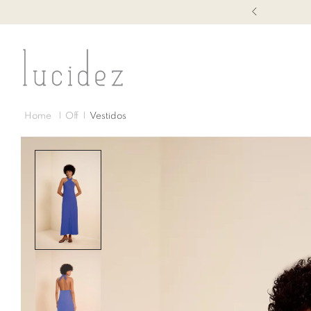
1ª TROCA GRÁTIS
Off
Vestidos