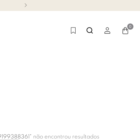
1ª TROCA GRÁTIS
0
9199388361
"
não encontrou resultados