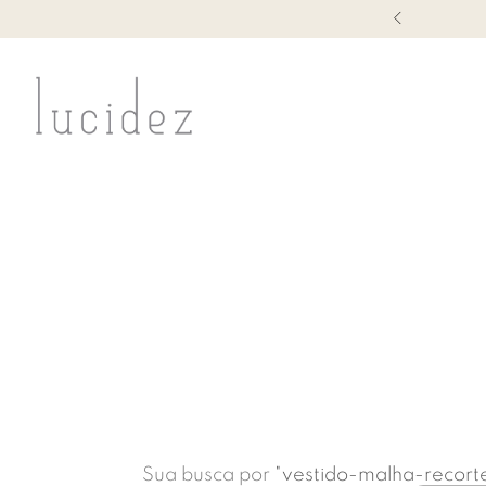
PARCELE EM ATÉ 5X S
Sua busca por
"
vestido-malha-recor