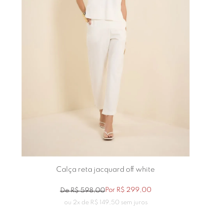
Calça reta jacquard off white
Por
R$
299
,
00
De
R$
598
,
00
ou
2
x de
R$
149
,
50
sem juros