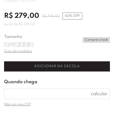
Código:
72179510
R$
279
,
00
63%
OFF
R$
748
,
00
ou
2
x de
R$
139
,
50
Tamanho
Compre o look
36
38
40
42
44
46
Guia de medidas
ADICIONAR NA SACOLA
Não sei meu CEP