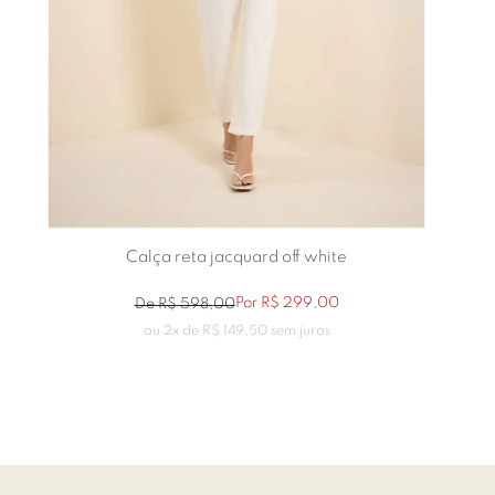
Calça reta jacquard off white
Por
R$
299
,
00
De
R$
598
,
00
ou
2
x de
R$
149
,
50
sem juros