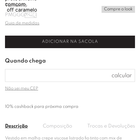
Tamanho
Compre o look
P
M
G
GG
XGG
Guia de medidas
ADICIONAR NA SACOLA
Não sei meu CEP
10% cashback para próxima compra
Descrição
Composição
Trocas e Devoluções
Vestido em malha crepe viscose listrado fio tinto com mix de