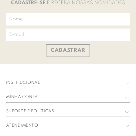
CADASTRE-SE
E RECEBA NOSSAS NOVIDADES
CADASTRAR
INSTITUCIONAL
Quem Somos
MINHA CONTA
Nossas Lojas
Meus Dados
SUPORTE E POLÍTICAS
Trabalhe Conosco
Meus Pedidos
Política de privacidade
ATENDIMENTO
Perguntas Frequentes