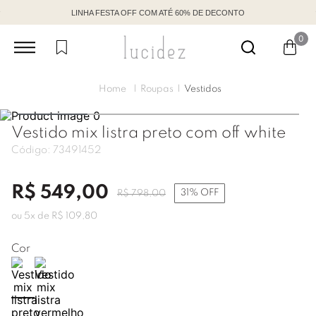
 ATÉ 60% DE DECONTO
BENEFÍCIOS EXCLUSIVOS C
0
Roupas
Vestidos
Vestido mix listra preto com off white
Código:
73491452
R$
549
,
00
31%
OFF
R$
798
,
00
ou
5
x de
R$
109
,
80
Cor