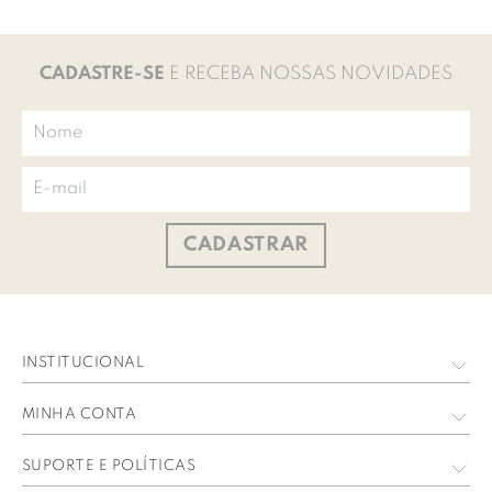
CADASTRE-SE
E RECEBA NOSSAS NOVIDADES
CADASTRAR
INSTITUCIONAL
Quem Somos
MINHA CONTA
Nossas Lojas
Meus Dados
SUPORTE E POLÍTICAS
Trabalhe Conosco