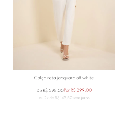
Calça reta jacquard off white
Por
R$
299
,
00
De
R$
598
,
00
ou
2
x de
R$
149
,
50
sem juros