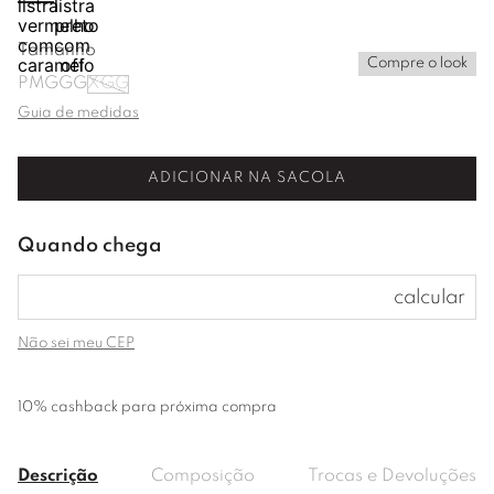
Tamanho
Compre o look
P
M
G
GG
XGG
Guia de medidas
ADICIONAR NA SACOLA
Não sei meu CEP
10% cashback para próxima compra
Descrição
Composição
Trocas e Devoluções