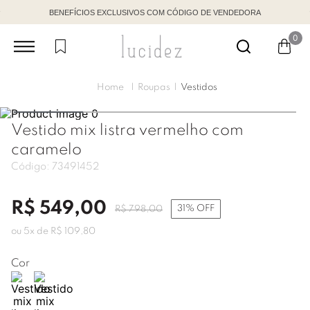
BENEFÍCIOS EXCLUSIVOS COM CÓDIGO DE VENDEDORA
0
Roupas
Vestidos
Vestido mix listra vermelho com
caramelo
Código:
73491452
R$
549
,
00
31%
OFF
R$
798
,
00
ou
5
x de
R$
109
,
80
Cor