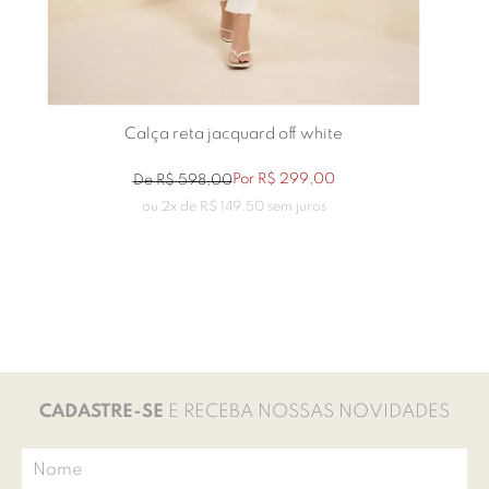
Calça reta jacquard off white
Por
R$
299
,
00
De
R$
598
,
00
ou
2
x de
R$
149
,
50
sem juros
CADASTRE-SE
E RECEBA NOSSAS NOVIDADES