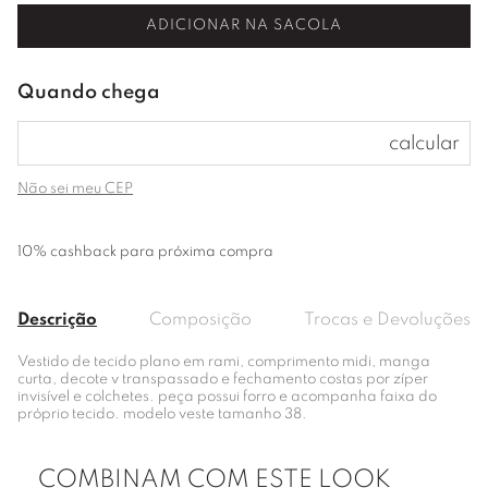
ADICIONAR NA SACOLA
Não sei meu CEP
10% cashback para próxima compra
Descrição
Composição
Trocas e Devoluções
Vestido de tecido plano em rami, comprimento midi, manga
curta, decote v transpassado e fechamento costas por zíper
invisível e colchetes. peça possui forro e acompanha faixa do
próprio tecido. modelo veste tamanho 38.
COMBINAM COM ESTE LOOK