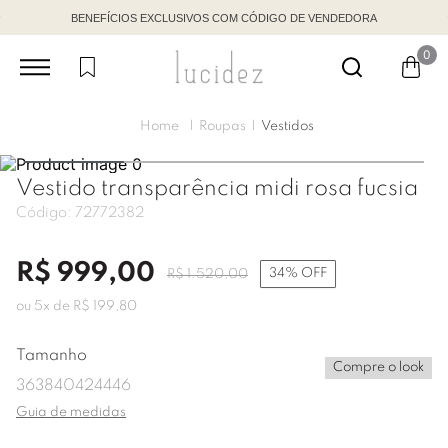
BENEFÍCIOS EXCLUSIVOS COM CÓDIGO DE VENDEDORA
0
Roupas
Vestidos
Vestido transparência midi rosa fucsia
Código:
72772382
R$
999
,
00
34%
OFF
R$
1
.
520
,
00
ou
5
x de
R$
199
,
80
Tamanho
Compre o look
36
38
40
42
44
46
Guia de medidas