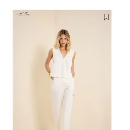
-
50%