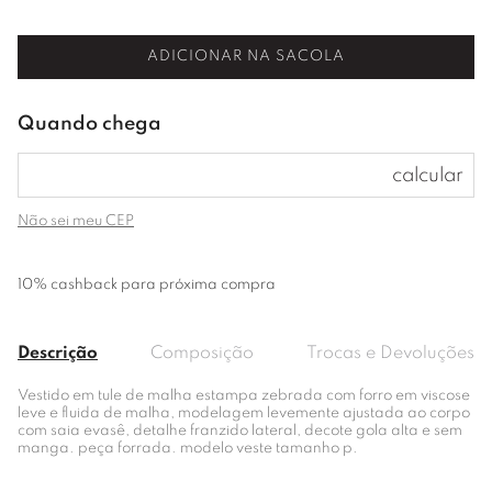
ADICIONAR NA SACOLA
Não sei meu CEP
10% cashback para próxima compra
Descrição
Composição
Trocas e Devoluções
Vestido em tule de malha estampa zebrada com forro em viscose
leve e fluida de malha, modelagem levemente ajustada ao corpo
com saia evasê, detalhe franzido lateral, decote gola alta e sem
manga. peça forrada. modelo veste tamanho p.