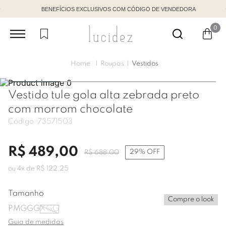
BENEFÍCIOS EXCLUSIVOS COM CÓDIGO DE VENDEDORA
0
Roupas
Vestidos
Vestido tule gola alta zebrada preto
com morrom chocolate
Código:
73571503
R$
489
,
00
29%
OFF
R$
688
,
00
ou
4
x de
R$
122
,
25
Tamanho
Compre o look
P
M
G
GG
XGG
Guia de medidas