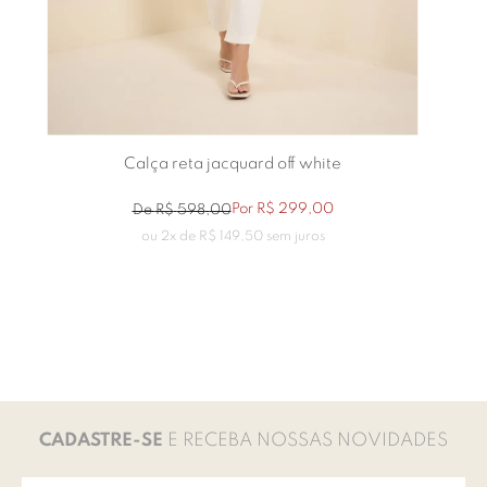
Calça reta jacquard off white
Por
R$
299
,
00
De
R$
598
,
00
ou
2
x de
R$
149
,
50
sem juros
CADASTRE-SE
E RECEBA NOSSAS NOVIDADES